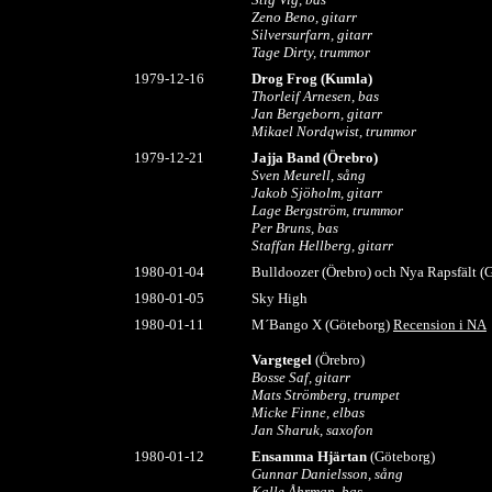
Zeno Beno, gitarr
Silversurfarn, gitarr
Tage Dirty, trummor
1979-1
2-16
Drog Frog (Kumla)
Thorleif Arnesen, bas
Jan Bergeborn, gitarr
Mikael Nordqwist, trummor
1979-1
2-21
Jajja Band
(Örebro)
Sven Meurell, sång
Jakob Sjöholm, gitarr
Lage Bergström, trummor
Per Bruns, bas
Staffan Hellberg, gitarr
1980-01-04
Bulldoozer (Örebro) och Nya Rapsfält (
198
0-01-05
Sky High
1980-01-11
M´Bango X (Göteborg)
Recension i NA
Vargtegel
(Örebro)
Bosse Saf, gitarr
Mats Strömberg, trumpet
Micke Finne, elbas
Jan Sharuk, saxofon
1980-01-12
Ensamma Hjärtan
(Göteborg)
Gunnar Danielsson, sång
Kalle Åhrman, bas