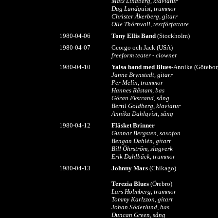
Mats Lindberg, klaviatur
Dag Lundquist, trummor
Christer Åkerberg, gitarr
Olle Thörnvall, textförfattare
1980-04-06
Tony Ellis Band
(Stockholm)
1980-04-07
Georgo och Jack (USA)
freeform teater - clowner
1980-04-10
Yalsa band med Blues
-Annika (Götebor
Janne Brynstedt, gitarr
Per Melin, trummor
Hannes Råstam, bas
Göran Ekstrand, sång
Bertil Goldberg, klaviatur
Annika Dahlqvist, sång
1980-04-12
Fläsket Brinner
Gunnar Bergsten, saxofon
Bengan Dahlén, gitarr
Bill Öhrström, slagverk
Erik Dahlbäck, trummor
1980-04-13
Johnny Mars
(Chikago)
Terezia Blues
(Örebro)
Lars Holmberg, trummor
Tommy Karlzzon, gitarr
Johan Söderlund, bas
Duncan Green, sång