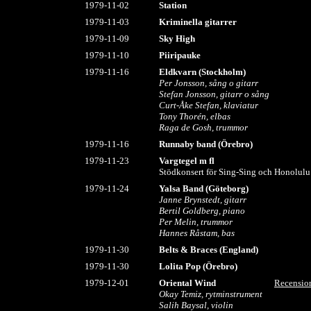
1979-11-02
Station
1979-11-03
Kriminella gitarrer
1979-11-09
Sky High
1979-11-10
Piiripauke
1979-11-16
Eldkvarn (Stockholm)
Per Jonsson, sång o gitarr
Stefan Jonsson, gitarr o sång
Curt-Åke Stefan, klaviatur
Tony Thorén, elbas
Raga de Gosh, trummor
1979-11-16
Runnaby band (Örebro)
1979-11-23
Vargtegel m fl
Stödkonsert för Sing-Sing och Honolulu 
1979-11-24
Yalsa Band (Göteborg)
Janne Brynstedt, gitarr
Bertil Goldberg, piano
Per Melin, trummor
Hannes Råstam, bas
1979-11-30
Belts & Braces
(England)
1979-11-30
Lolita Pop
(Örebro)
1979-12-01
Oriental Wind
Recensio
Okay Temiz, rytminstrument
Salih Baysal, violin