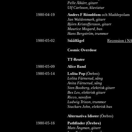
Pelle Ålkärr, gitarr
Ulf Carlsson, klaviatur
1980-04-19
Anders F Rönnblom
och Maddepolam
Jan Waldenmark, gitarr
Björn Kristoffersson, gitarr
Maurice Mogard, bas
Hans Bergström, trummor
1980-05-02
Ståålfågel
Recension i N
Cosmic Overdose
TT-Reuter
1980-05-09
Alice Band
1980-05-14
Lolita Pop
(Örebro)
Lolita Färnerud, sång
Anita Färnerud, sång
Sten Booberg, elektrisk gitarr
Bex Lex, elektrisk gitarr
Ricco, saxofon
Ludwig Trixon, trummor
Stackars John, elektrisk bas
Alternativa Idioter
(Örebro)
1980-05-16
Pathfinder
(Örebro)
Mats Ångman, gitarr