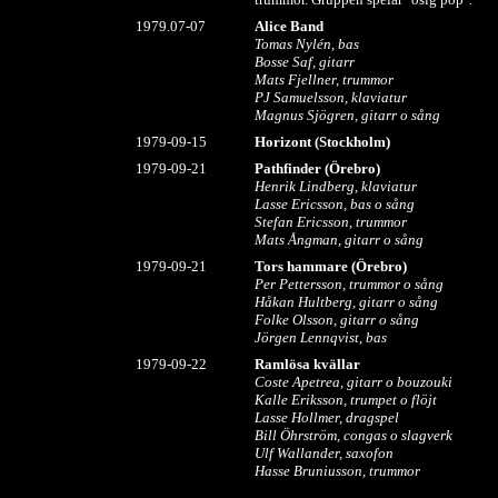
1979.07-07
Alice Band
Tomas Nylén, bas
Bosse Saf, gitarr
Mats Fjellner, trummor
PJ Samuelsson, klaviatur
Magnus Sjögren, gitarr o sång
1979-09-15
Horizont (Stockholm)
1979-09-21
Pathfinder
(Örebro)
Henrik Lindberg, klaviatur
Lasse Ericsson, bas o sång
Stefan Ericsson, trummor
Mats Ångman, gitarr o sång
1979-09-21
Tors hammare
(Örebro)
Per Pettersson, trummor o sång
Håkan Hultberg, gitarr o sång
Folke Olsson, gitarr o sång
Jörgen Lennqvist, bas
1979-09-22
Ramlösa kvällar
Coste Apetrea, gitarr o bouzouki
Kalle Eriksson, trumpet o flöjt
Lasse Hollmer, dragspel
Bill Öhrström, congas o slagverk
Ulf Wallander, saxofon
Hasse Bruniusson, trummor