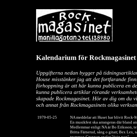
Kalendarium för
Rockmagasine
Uppgifterna nedan bygger på tidningsartiklar 
House misstänker jag att det fortfarande finn
förhoppning är att här kunna publicera en del 
kunna publicera artiklar rörande verksamhet
skapade
Rockmagasinet
. Hör av dig om du vi
och annat från
Rockmagasinets
olika verksa
1979-05-
2
5
NA meddelar att Huset har blivit Rock-
En musikfest ska arrangeras där bland a
Medlemmar enligt NA är Bo Eriksson, teno
Britta Färnerud, sång o gitarr, Bex Lex, 
trummor. Gruppen spelar "ösig pop".