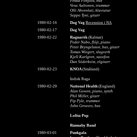
Pekka Pohjola, bas
Vesa Aaltonen, trummor
Olli Ahvenlati, klaviatur
Seppo Tyni, gitarr
1980-02-16
Dag Vag
Recension i NA
1980-02-17
Dag Vag
1980-02-22
Ragnarök
(Kalmar)
Peder Nabo, flöjt, piano
Peter Bryngelsson, bas, gitarr
Tomas Wiegert, slagverk
Kjell Karlgren, saxofon
Dan Söderkvist, elgitarr
1980-02-23
KNOA
(Småland)
Indisk Raga
1980-02-29
National Health
(England)
Alan Gowen, piano, synth
Phil Miller, gitarr
Pip Pyle, trummor
John Greaves, bas
Lolita Pop
Runnaby Band
1980-03-01
Punkgala