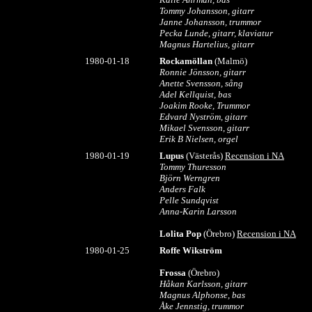
Tommy Johansson, gitarr
Janne Johansson, trummor
Pecka Lunde, gitarr, klaviatur
Magnus Hartelius, gitarr
1980-01-18
Rockamöllan
(Malmö)
Ronnie Jönsson, gitarr
Anette Svensson, sång
Adel Kellquist, bas
Joakim Rooke, Trummor
Edvard Nyström, gitarr
Mikael Svensson, gitarr
Erik B Nielsen, orgel
198
0-01-19
Lupus
(Västerås)
Recension i NA
Tommy Thuresson
Björn Werngren
Anders Falk
Pelle Sundqvist
Anna-Karin Larsson
Lolita Pop
(Örebro)
Recension i NA
1980-01-25
Roffe Wikström
Frossa
(Örebro)
Håkan Karlsson, gitarr
Magnus Alphonse, bas
Åke Jennstig, trummor