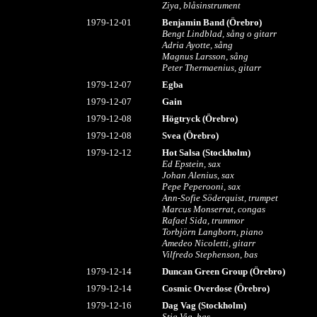
Ziya, blåsinstrument
1979-12-01
Benjamin Band (Örebro)
Bengt Lindblad, sång o gitarr
Adria Ayotte, sång
Magnus Larsson, sång
Peter Thermaenius, gitarr
1979-
12-07
Egba
1979-1
2-07
Gain
1979-1
2-08
Högtryck (Örebro)
1979-1
2-08
Svea
(Örebro)
1979-1
2-12
Hot Salsa (Stockholm)
Ed Epstein, sax
Johan Alenius, sax
Pepe Peperooni, sax
Ann-Sofie Söderquist, trumpet
Marcus Monserrat, congas
Rafael Sida, trummor
Torbjörn Langborn, piano
Amedeo Nicoletti, gitarr
Vilfredo Stephenson, bas
1979-1
2-14
Duncan Green Group (Örebro)
1979-1
2-14
Cosmic Overdose (Örebro)
1979-1
2-16
Dag Vag (Stockholm)
Stig Vig, bas