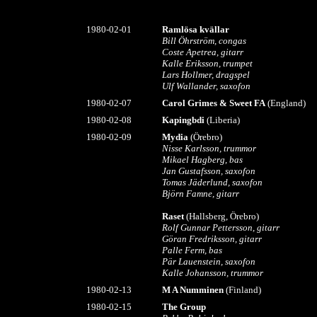
1980-02-01
Ramlösa kvällar
Bill Öhrström, congas
Coste Apetrea, gitarr
Kalle Eriksson, trumpet
Lars Hollmer, dragspel
Ulf Wallander, saxofon
1980-02-07
Carol Grimes & Sweet FA
(England)
1980-02-08
Kapingbdi
(Liberia)
1980-02-09
Mydia
(Örebro)
Nisse Karlsson, trummor
Mikael Hagberg, bas
Jan Gustafsson, saxofon
Tomas Jäderlund, saxofon
Björn Famne, gitarr
Raset
(Hallsberg, Örebro)
Rolf Gunnar Pettersson, gitarr
Göran Fredriksson, gitarr
Palle Ferm, bas
Pär Lauenstein, saxofon
Kalle Johansson, trummor
1980-02-13
M A Numminen
(Finland)
1980-02-15
The Group