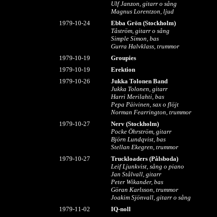
Ulf Janzon, gitarr o sång
Magnus Lorentzon, ljud
1979-10-24
Ebba Grön
(Stockholm)
Tåström, gitarr o sång
Simple Simon, bas
Gurra Halvklass, trummor
1979-10-19
Groupies
1979-10-19
Erektion
1979-10-26
Jukka Tolonen Band
Jukka Tolonen, gitarr
Harri Merilahti, bas
Pepa Päivinen, sax o flöjt
Norman Fearrington, trummor
1979-10-27
Nerv (Stockholm)
Pocke Öhrström, gitarr
Björn Lundqvist, bas
Stellan Ekegren, trummor
1979-10-27
Truckloaders (Pålsboda)
Leif Ljunkvist, sång o piano
Jan Stålvall, gitarr
Peter Wikander, bas
Göran Karlsson, trummor
Joakim Sjönvall, gitarr o sång
1979-11-02
IQ-noll