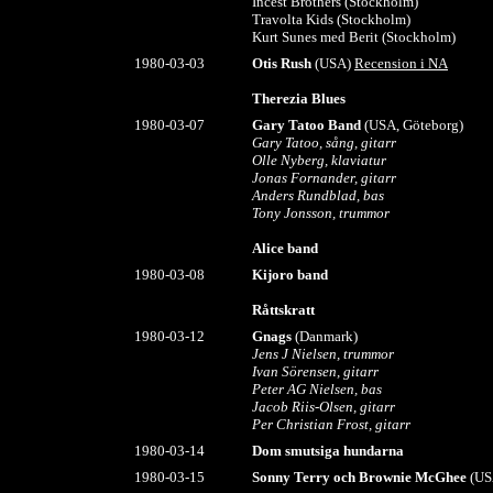
Incest Brothers (Stockholm)
Travolta Kids (Stockholm)
Kurt Sunes med Berit (Stockholm)
1980
-03-03
Otis Rush
(USA)
Recension i NA
Therezia Blues
1980-03-07
Gary Tatoo Band
(USA, Göteborg)
Gary Tatoo, sång, gitarr
Olle Nyberg, klaviatur
Jonas Fornander, gitarr
Anders Rundblad, bas
Tony Jonsson, trummor
Alice band
1980-03-08
Kijoro band
Råttskratt
1980-03-12
Gnags
(Danmark)
Jens J Nielsen, trummor
Ivan Sörensen, gitarr
Peter AG Nielsen, bas
Jacob Riis-Olsen, gitarr
Per Christian Frost, gitarr
1980-03-14
Dom smutsiga hundarna
1980-03-15
Sonny Terry och Brownie McGhee
(US