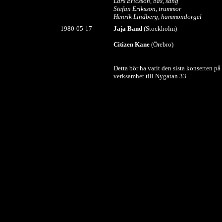
Lars Ericsson, bas, sång
Stefan Eriksson, trummor
Henrik Lindberg, hammondorgel
1980-05-17
Jaja Band
(Stockholm)
Citizen Kane
(Örebro)
Detta bör ha varit den sista konserten på 
verksamhet till Nygatan 33.