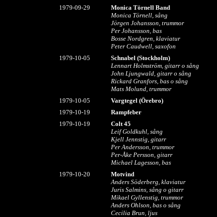
1979-09-29
Monica Törnell Band
Monica Törnell, sång
Jörgen Johansson, trummor
Per Johansson, bas
Bosse Nordgren, klaviatur
Peter Caudwell, saxofon
1979-10-05
Schnabel (Stockholm)
Lennart Holmström, gitarr o sång
John Ljungwald, gitarr o sång
Rickard Granfors, bas o sång
Mats Molund, trummor
1979-10-05
Vargtegel (Örebro)
1979-10-19
Rampfeber
1979-10-19
Colt 45
Leif Goldkuhl, sång
Kjell Jennstig, gitarr
Per Andersson, trummor
Per-Åke Persson, gitarr
Michael Lagesson, bas
19
79-10-20
Motvind
Anders Söderberg, klaviatur
Juris Salmins, sång o gitarr
Mikael Gyllenstig, trummor
Anders Ohlson, bas o sång
Cecilia Brun, ljus