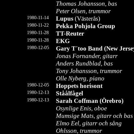
Thomas Johansson, bas
Peter Olsen, trummor
1980-11-14
Lupus
(Västerås)
1980-11-22
Pekka Pohjola Group
1980-11-28
TT-Reuter
1980-11-28
EKG
1980-12-05
Gary T´too Band (New Jerse
Jonas Fornander, gitarr
Anders Rundblad, bas
Tony Johansson, trummor
Olle Nyberg, piano
1980-12-05
Hoppets horisont
1980-12-13
Ståålfågel
1980-12-13
Sarah Coffman (Örebro)
Osynlige Enis, oboe
Mumsige Mats, gitarr och bas
Elmo Eel, gitarr och sång
Ohlsson, trummor