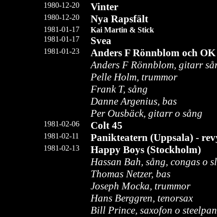
1980-12-20
Vinter
1980-12-20
Nya Rapsfält
1981-01-17
Kai Martin & Stick
1981-01-17
Sve
a
1981-01-23
Anders F Rönnblom och OK 
Anders F Rönnblom, gitarr så
Pelle Holm, trummor
Frank T, sång
Danne Argenius, bas
Per Ousbäck, gitarr o sång
1981-02-06
Colt 45
1981-02-11
Panikteatern (Uppsala) - re
1981-02-13
Happy Boys (Stockholm)
Hassan Bah, sång, congas o s
Thomas Netzer, bas
Joseph Mocka, trummor
Hans Berggren, tenorsax
Bill Prince, saxofon o steelpan