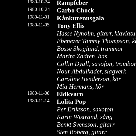
1980-10-24
Rampfeber
1980-10-24
Garbo Chock
1980-11-01
Kånkurennsgala
1980-11-05
Tony Ellis
Hasse Nyholm, gitarr, klaviatu
Ebenezer Tommy Thompson, kl
Bosse Skoglund, trummor
Marita Zadren, bas
Collin Dyall, saxofon, trombon,
Nour Abdulkader, slagverk
Caroline Henderson, kör
Mia Hermans, kör
1980-11-08
Eldkvarn
1980-11-14
Lolita Pop
Per Eriksson, saxofon
Karin Wistrand, sång
Benkt Svensson, gitarr
Sten Boberg, gitarr