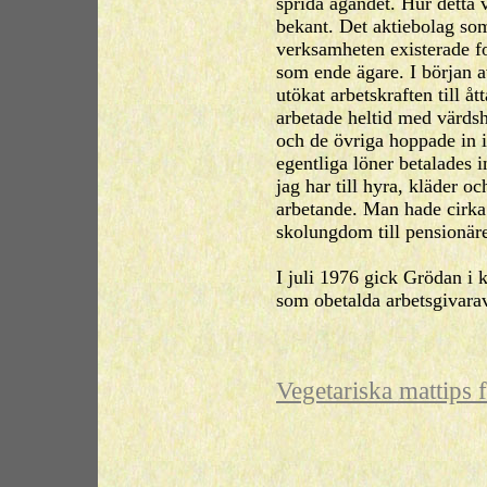
sprida ägandet. Hur detta v
bekant. Det aktiebolag som
verksamheten existerade f
som ende ägare. I början 
utökat arbetskraften till åt
arbetade heltid med värds
och de övriga hoppade in 
egentliga löner betalades in
jag har till hyra, kläder o
arbetande. Man hade cirka
skolungdom till pensionäre
I juli 1976 gick Grödan i
som obetalda arbetsgivarav
Vegetariska mattips