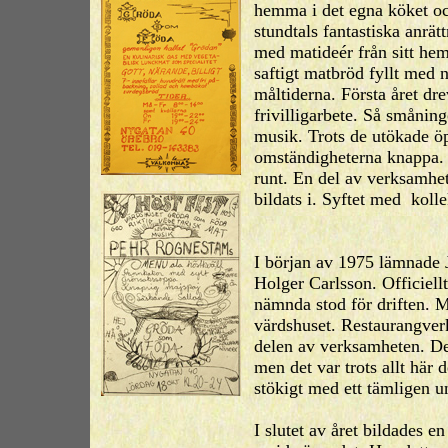
hemma i det egna köket och
stundtals fantastiska anrä
med matideér från sitt hem
saftigt matbröd fyllt med n
måltiderna. Första året dr
frivilligarbete. Så småni
musik. Trots de utökade ö
omständigheterna knappa. D
runt. En del av verksamhe
bildats i. Syftet med kol
värdshuset me
I början av 1975 lämnade
Holger Carlsson. Officiell
nämnda stod för driften. M
värdshuset. Restaurangver
delen av verksamheten. Det
men det var trots allt här 
stökigt med ett tämligen u
I slutet av året bildades en