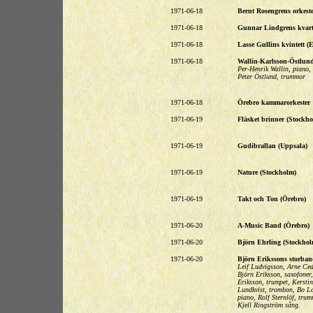
1971-06-18
Bernt Rosengrens orkest
1971-06-18
Gunnar Lindgrens kvarte
1971-06-18
Lasse Gullins kvintett 
1971-06-18
Wallin-Karlsson-Östlund
Per-Henrik Wallin, piano,
Peter Östlund, trummor
1971-06-18
Örebro kammarorkester
1971-06-19
Fläsket brinner (Stockho
1971-06-19
Gudibrallan (Uppsala)
1971-06-19
Nature (Stockholm)
1971-06-19
Takt och Ton (Örebro)
1971-06-20
A-Music Band (Örebro)
1971-06-20
Björn Ehrling (Stockhol
1971-06-20
Björn Erikssons storban
Leif Ludvigsson, Arne Ce
Björn Eriksson, saxofone
Eriksson, trumpet, Kersti
Lundkvist, trombon, Bo Lar
piano, Rolf Sternlöf, trum
Kjell Ringström sång.