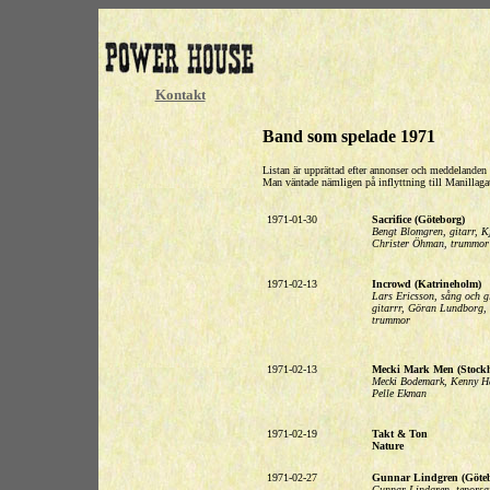
Kontakt
Band som spelade 1971
Listan är upprättad efter annonser och meddelanden 
Man väntade nämligen på inflyttning till Manillaga
1971-01-30
Sacrifice (Göteborg)
Bengt Blomgren, gitarr, Kj
Christer Öhman, trummor
1971-02-13
Incrowd (Katrineholm)
Lars Ericsson, sång och g
gitarrr, Göran Lundborg, 
trummor
1971-02-13
Mecki Mark Men (Stock
Mecki Bodemark, Kenny Hå
Pelle Ekman
1971-02-19
Takt & Ton
Nature
1971-02-27
Gunnar Lindgren (Göteb
Gunnar Lindgren, tenorsa