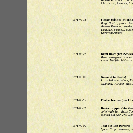
Christensen, trummor, Lar
1971-03-13
Fläsket brinner (Stockho
Bengt Dahlen, gitarr, Sten
Gunnar Bergsten, saxofon,
Dahlbäck, trummor, Bosse 
Öhrström congas
1971-03-27
Bernt Rosengren (Stockh
Bernt Rosengren, tenorsax
piano, Torbjörn Hultcrantz
1971-05-01
Nature (Stockholm)
Lasse Welander, gitarr, P
Skoglund, trummor, Mats 
1971-05-15
Fläsket brinner (Stockho
1971-05-22
Bäska droppar (Stockho
Jojje Wadenius, gitarr, 
Monica och Karl-Axel Do
1971-06-05
Takt och Ton (Örebro)
Sjunne Ferger, trummor, L