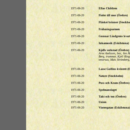
1971-06-20
Ellas Children
1971-06-20
Fioler till mor (Örebro)
1971-06-20
Fläsket brinner (Stockho
1971-06-20
Frälsningsarmen
1971-06-20
Gunnar Lindgrens kvarte
1971-06-20
Inkamusik (Eskilstuna)
1971-06-20
Kjells verkstad (Örebro)
Arne Axelsson, bas, Jan Åk
Berg, trummor, Kjell Rin
tenorsax, Mats Strömberg,
1971-06-20
Lasse Gullins kvintett 
1971-06-20
Nature (Stockholm)
1971-06-20
Puss och Kram (Örebro)
1971-06-20
Spelmanslaget
1971-06-20
Takt och ton (Örebro)
1971-06-20
Union
1971-06-20
Vintergatan (Eskilstuna)