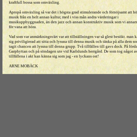
kraftfull bossa som omväxling.
Apropå omväxling så var det i högsta grad stimulerande och förnöjsamt att hö
musik från en helt annan kultur, med i viss mån andra värderingar i
musikuppbyggnaden, än den jazz och annan konstruktiv musik som vi annars 
för vana att höra.
Vad som var anmärkningsvärt var att tillställningen var så glest besökt. man 
sig priviligierad att sitta och lyssna till denna musik och tänka på alla dem s
tagit chancen att lyssna till denna grupp. Två tillfällen till gavs dock. På lörd
Garphyttan och på söndagen ute vid Karlslunds herrgård. De som tog något a
tillfällena i akt kan känna sig som jag - en lyckans ost!
ARNE MOBÄCK