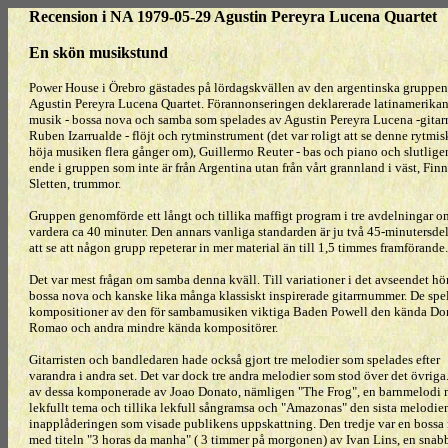
Recension i NA 1979-05-29 Agustin Pereyra Lucena Quartet
En skön musikstund
Power House i Örebro gästades på lördagskvällen av den argentinska gruppen
Agustin Pereyra Lucena Quartet. Förannonseringen deklarerade latinamerika
musik - bossa nova och samba som spelades av Agustin Pereyra Lucena -gitarr
Ruben Izarrualde - flöjt och rytminstrument (det var roligt att se denne rytmi
höja musiken flera gånger om), Guillermo Reuter - bas och piano och slutlige
ende i gruppen som inte är från Argentina utan från vårt grannland i väst, Finn
Sletten, trummor.
Gruppen genomförde ett långt och tillika maffigt program i tre avdelningar o
vardera ca 40 minuter. Den annars vanliga standarden är ju två 45-minutersdela
att se att någon grupp repeterar in mer material än till 1,5 timmes framförande.
Det var mest frågan om samba denna kväll. Till variationer i det avseendet hö
bossa nova och kanske lika många klassiskt inspirerade gitarrnummer. De spe
kompositioner av den för sambamusiken viktiga Baden Powell den kända D
Romao och andra mindre kända kompositörer.
Gitarristen och bandledaren hade också gjort tre melodier som spelades efter
varandra i andra set. Det var dock tre andra melodier som stod över det övriga
av dessa komponerade av Joao Donato, nämligen "The Frog", en barnmelodi 
lekfullt tema och tillika lekfull sångramsa och "Amazonas" den sista melodie
inapplåderingen som visade publikens uppskattning. Den tredje var en bossa
med titeln "3 horas da manha" ( 3 timmer på morgonen) av Ivan Lins, en snab